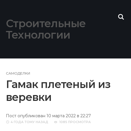
Skip
to
content
Строительные
Технологии
САМОДЕЛКИ
Гамак плетеный из
веревки
Пост опубликован 10 марта 2022 в 22:27
4 ГОДА
ТОМУ НАЗАД
1085 ПРОСМОТРА