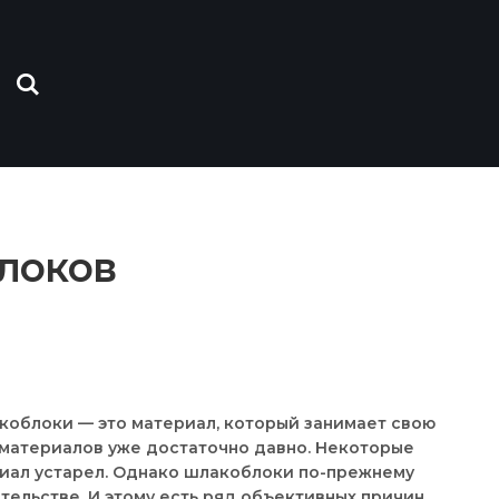
локов
коблоки — это материал, который занимает свою
 материалов уже достаточно давно. Некоторые
риал устарел. Однако шлакоблоки по-прежнему
ельстве. И этому есть ряд объективных причин.