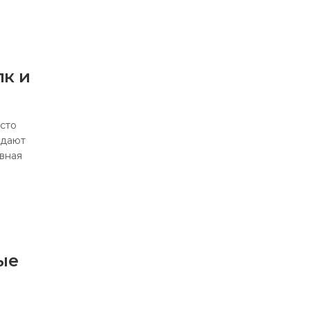
к и
сто
адают
вная
ые