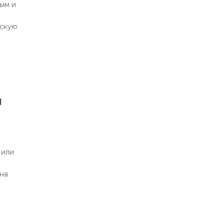
ым и
ескую
я
 или
 на