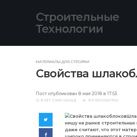
Skip
to
Строительные
content
Технологии
МАТЕРИАЛЫ ДЛЯ СТРОЙКИ
Свойства шлакоб
Пост опубликован 8 мая 2018 в 17:53
8 ЛЕТ
ТОМУ НАЗАД
971 ПРОСМОТРА
Шла
Twitter
нишу на рынке строительных
даже считают, что этот мате
Facebook
широко применяются в строит