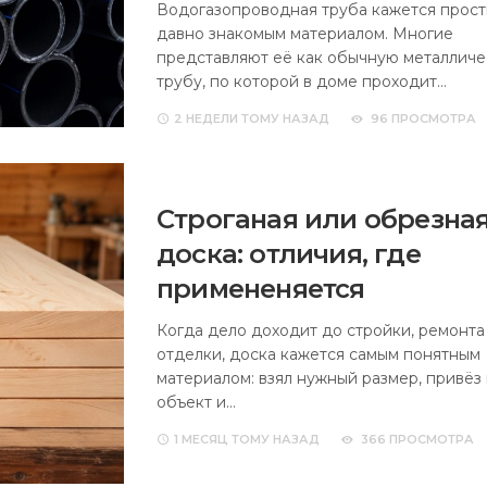
Водогазопроводная труба кажется прост
давно знакомым материалом. Многие
представляют её как обычную металлич
трубу, по которой в доме проходит…
2 НЕДЕЛИ
ТОМУ НАЗАД
96 ПРОСМОТРА
Строганая или обрезна
доска: отличия, где
примененяется
Когда дело доходит до стройки, ремонта
отделки, доска кажется самым понятным
материалом: взял нужный размер, привёз
объект и…
1 МЕСЯЦ
ТОМУ НАЗАД
366 ПРОСМОТРА