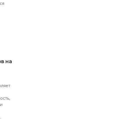
ся
А
в на
оляет
ость,
ми
…