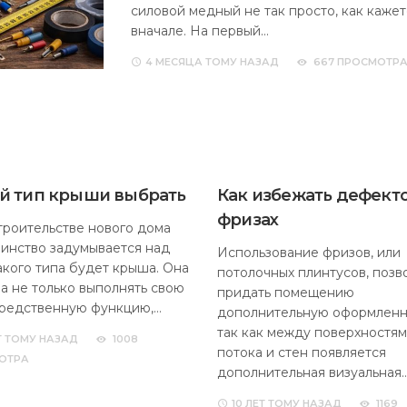
силовой медный не так просто, как кажет
вначале. На первый…
4 МЕСЯЦА
ТОМУ НАЗАД
667 ПРОСМОТР
й тип крыши выбрать
Как избежать дефекто
фризах
троительстве нового дома
инство задумывается над
Использование фризов, или
какого типа будет крыша. Она
потолочных плинтусов, позв
а не только выполнять свою
придать помещению
редственную функцию,…
дополнительную оформленн
так как между поверхностя
Т
ТОМУ НАЗАД
1008
потока и стен появляется
ОТРА
дополнительная визуальная
10 ЛЕТ
ТОМУ НАЗАД
1169