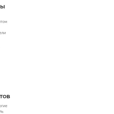
мы
нтом
ели
А
тов
огие
ль