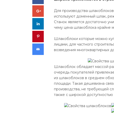
Google+
Для производства шлакоблоков 
используют доменный шлак, реж
Станок является достаточно ун
LinkedIn
чему цена шлакоблока крайне м
Pinterest
Шлакоблоки которые можно ку
лицами, для частного строитель
Email
возведения многоквартирных до
Шлакоблок обладает массой ра
очередь покупателей привлекае
из шлакоблоков в среднем обхо
площади. Такая дешевизна связ
производства, не требующей сл
также с широкой доступностью 