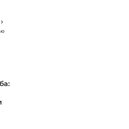
ью
ба:
и