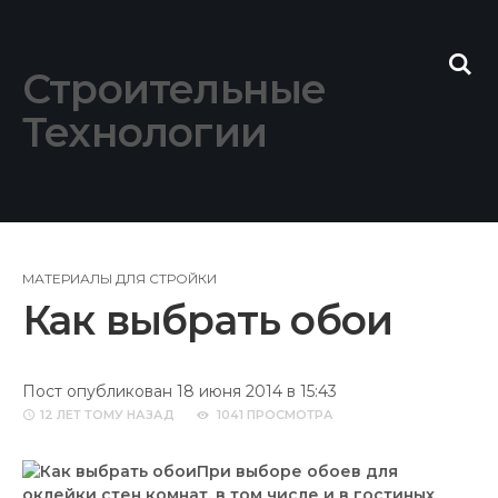
Skip
to
content
Строительные
Технологии
МАТЕРИАЛЫ ДЛЯ СТРОЙКИ
Как выбрать обои
Пост опубликован 18 июня 2014 в 15:43
12 ЛЕТ
ТОМУ НАЗАД
1041 ПРОСМОТРА
При выборе обоев для
оклейки стен комнат, в том числе и в гостиных,