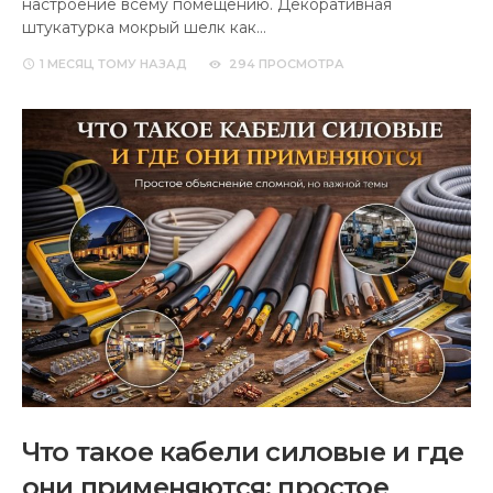
настроение всему помещению. Декоративная
штукатурка мокрый шелк как…
1 МЕСЯЦ
ТОМУ НАЗАД
294 ПРОСМОТРА
Что такое кабели силовые и где
они применяются: простое