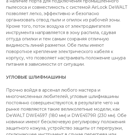
а наличие порта для подключения промышленного
пылесоса и совместимость с системой AirLock DeWALT
позволяет легко, эффективно и безопасно
организовать отвод пыли и опилок из рабочей зоны.
Кроме того, поток воздуха от электродвигателя
инструмента направляется в зону распила, сдувая
оттуда опилки и тем самым сохраняя отличную
видимость линий разметки. Обе пилы имеют
поворотное крепление электрического кабеля к
корпусу, что позволяет настраивать положение шнура
питания в зависимости от ситуации.
УГЛОВЫЕ ШЛИФМАШИНЫ
Прочно войдя в арсенал любого мастера и
многочисленных любителей, угловые шлифмашины
постоянно совершенствуются, в результате чего на
рынке появляются такие великолепные модели, как
DeWALT DWE4597 (180 мм) и DWE4579R (230 мм). Обе
новинки имеют бесключевую регулировку положения
защитного кожуха, устройство защиты от перегрузки,
отключающее инструмент в случае перегрева или