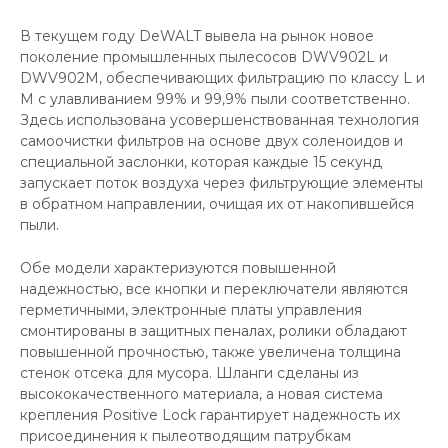
В текущем году DeWALT вывела на рынок новое
поколение промышленных пылесосов DWV902L и
DWV902M, обеспечивающих фильтрацию по классу L и
М с улавливанием 99% и 99,9% пыли соответственно.
Здесь использована усовершенствованная технология
самоочистки фильтров на основе двух соленоидов и
специальной заслонки, которая каждые 15 секунд
запускает поток воздуха через фильтрующие элементы
в обратном направлении, очищая их от накопившейся
пыли.
Обе модели характеризуются повышенной
надежностью, все кнопки и переключатели являются
герметичными, электронные платы управления
смонтированы в защитных пеналах, ролики обладают
повышенной прочностью, также увеличена толщина
стенок отсека для мусора. Шланги сделаны из
высококачественного материала, а новая система
крепления Positive Lock гарантирует надежность их
присоединения к пылеотводящим патрубкам