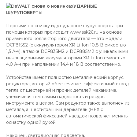
УДАРНЫЕ
ШУРУПОВЕРТЫ
Первыми по списку идут ударные шуруповерты при
помощи которых происодит
www.ssk26.ru
на основе
привычного коллекторного двигателя — это модели
DCF815S2 (с аккумулятором XR Li-Ion 10,8 В емкостью
1,5 А-ч), а также DCF835M2 и DCF885M2 с уникальными
инновационными аккумуляторами XR Li-Ion емкостью
4,0 А-ч при напряжении 14,4 и 18 В соответственно.
Устройства имеют полностью металлический корпус
редуктора, который обеспечивает эффективный отвод
тепла от шестерней и прочих деталей механизма,
увеличивая тем самым надежность и ресурс
инструмента в целом. Сам редуктор также выполнен из
металла, а шестигранный держатель (HEX с
автоматической фиксацией насадок позволяет менять
оснастку одной рукой.
Наконец, светодиодная подсветка,