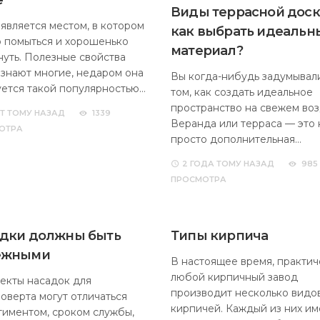
е
Виды террасной доск
 является местом, в котором
как выбрать идеальн
 помыться и хорошенько
материал?
нуть. Полезные свойства
 знают многие, недаром она
Вы когда-нибудь задумывал
уется такой популярностью…
том, как создать идеальное
пространство на свежем во
ЕТ
ТОМУ НАЗАД
1339
Веранда или терраса — это 
ОТРА
просто дополнительная…
2 ГОДА
ТОМУ НАЗАД
985
ПРОСМОТРА
дки должны быть
Типы кирпича
ежными
В настоящее время, практич
любой кирпичный завод
екты насадок для
производит несколько видо
оверта могут отличаться
кирпичей. Каждый из них им
тиментом, сроком службы,