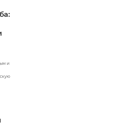
ба:
и
ым и
ескую
я