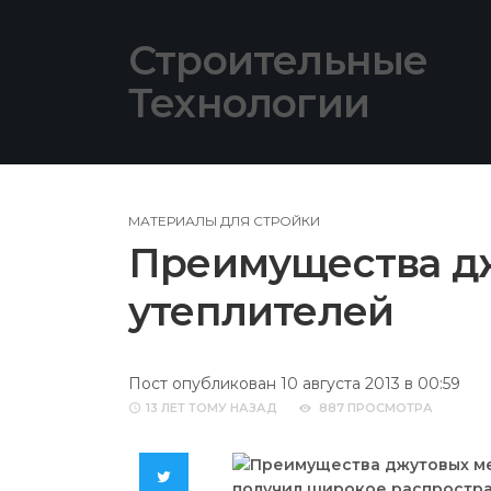
Skip
to
Строительные
content
Технологии
МАТЕРИАЛЫ ДЛЯ СТРОЙКИ
Преимущества д
утеплителей
Пост опубликован 10 августа 2013 в 00:59
13 ЛЕТ
ТОМУ НАЗАД
887 ПРОСМОТРА
Twitter
получил широкое распростра