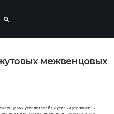
жутовых межвенцовых
Джутовый утеплитель
нение в результате сокращения производства