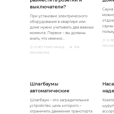
разместить розетки и
дом
выключатели?
Сауна
можно
При установке электрического
отдох
оборудования в квартире или
сауны
доме нужно учитывать два важных
польз
момента. Первое – вы должны
знать, что именно…
12 Л
ПРОСМ
13 ЛЕТ
ТОМУ НАЗАД
974
ПРОСМОТРА
Шлагбаумы
Наса
автоматические
над
Шлагбаум – это заградительное
Компл
устройство, цель которого –
шуруп
ограничить движение транспорта
ассор