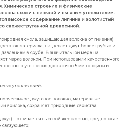
ья. Химическое строение и физические
локна схожи с пенькой и льняным утеплителем.
ся высокое содержание лигнина и золотистый
со свежеструганной древесиной.
природная смола, защищающая волокна от гниения)
остаток материала, т.к. делает джут более грубым и
давлением в срубе. В значительной мере на
яет марка волокон. При использовании качественного
ачественного утепления достаточно 5 мм толщины и
овых утеплителей:
– прочесанное джутовое волокно, материал не
нии войлока, сохраняет природные свойства;
джут) – отличается высокой жесткостью, предполагает
е связующего;