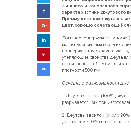
льняного и конопляного сыр
Facebook
характеристики джутового во
Преимуществом джута являет
Google+
цвет, хорошо сочетающийся 
Большое содержание лигнина (
LinkedIn
может восприниматься и как нед
подверженным склеиванию под 
Pinterest
утепляющие свойства джута вли
сырья (волокна 3 – 5 см), для к
Email
плотности 500 г/м.
Основные разновидности джут
1. Джутовая пакля (100% джут) 
разрывается, как при изготовле
2. Джутовый войлок (около 90% 
добавление 10% льна в качеств