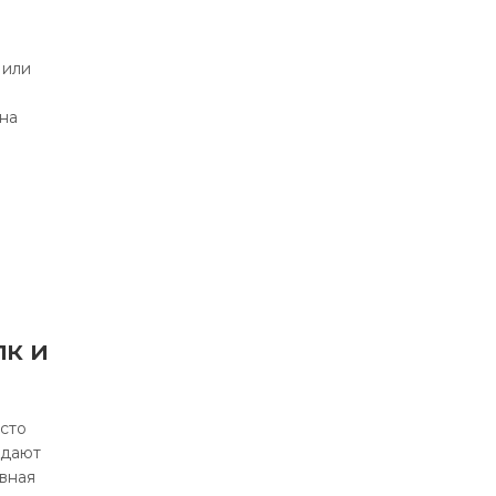
 или
 на
к и
сто
адают
вная