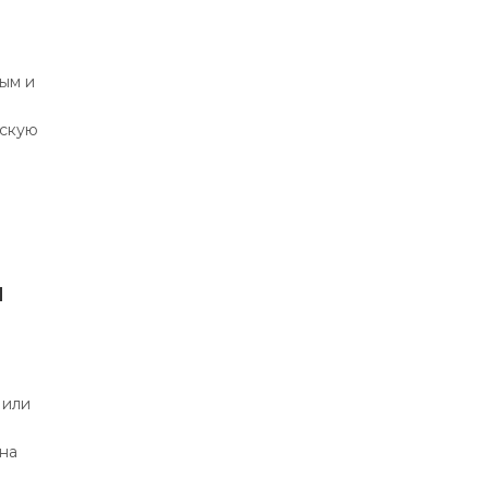
ым и
ескую
я
 или
 на