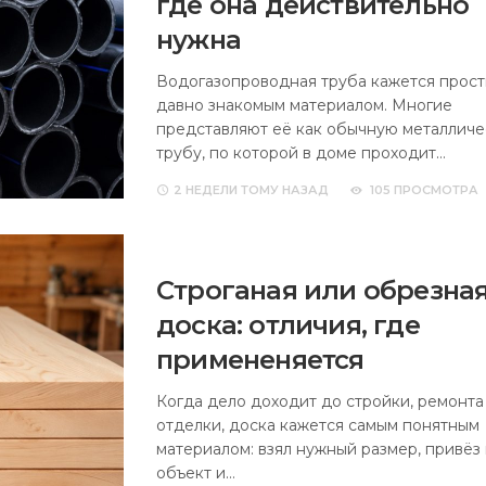
где она действительно
нужна
Водогазопроводная труба кажется прост
давно знакомым материалом. Многие
представляют её как обычную металлич
трубу, по которой в доме проходит…
2 НЕДЕЛИ
ТОМУ НАЗАД
105 ПРОСМОТРА
Строганая или обрезна
доска: отличия, где
примененяется
Когда дело доходит до стройки, ремонта
отделки, доска кажется самым понятным
материалом: взял нужный размер, привёз
объект и…