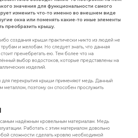
акого значения для функциональности самого
нирует изменить что-то именно во внешнем виде
ругие окна или поменять какие-то иные элементы
ть преобразить крышу.
ибо создания крыши практически никто из людей не
трубам и желобам. Но следует знать, что данная
 стоит пренебрегать ею. Тем более что на
лённый выбор водостоков, которые представлены на
аллических изделий.
и для перекрытия крыши применяют медь. Данный
м металлом, поэтому он способен прослужить
я
к самым надёжным кровельным материалам. Медь
луатации. Работать с этим материалом довольно
собой сложности сделать кровлю необходимой