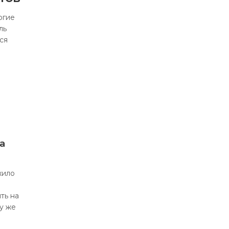
огие
ль
ся
а
жило
ть на
у же