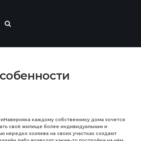
особенности
Наверняка каждому собственнику дома хочется
ать своё жилище более индивидуальным и
ью нередко хозяева на своих участках создают
изайн либо возводят какие-то постройки на нём.