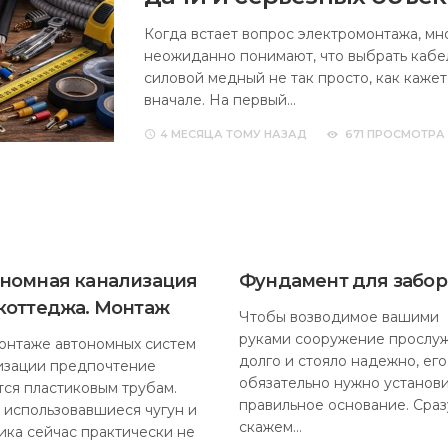
Когда встает вопрос электромонтажа, мн
неожиданно понимают, что выбрать кабе
силовой медный не так просто, как кажет
вначале. На первый…
4 МЕСЯЦА
ТОМУ НАЗАД
671 ПРОСМОТРА
номная канализация
Фундамент для забор
коттеджа. Монтаж
Чтобы возводимое вашими
руками сооружение прослу
онтаже автономных систем
долго и стояло надежно, его
изации предпочтение
обязательно нужно установи
тся пластиковым трубам.
правильное основание. Сраз
 использовавшиеся чугун и
скажем…
ика сейчас практически не