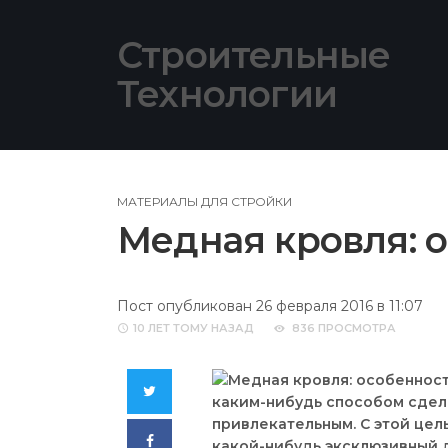
Skip
to
Строительные
content
Технологии
МАТЕРИАЛЫ ДЛЯ СТРОЙКИ
Медная кровля: 
Пост опубликован 26 февраля 2016 в 11:07
10 ЛЕТ
ТОМУ НАЗАД
836 ПРОСМОТРА
Twitter
каким-нибудь способом сдел
привлекательным. С этой цел
Facebook
какой-нибудь эксклюзивный д