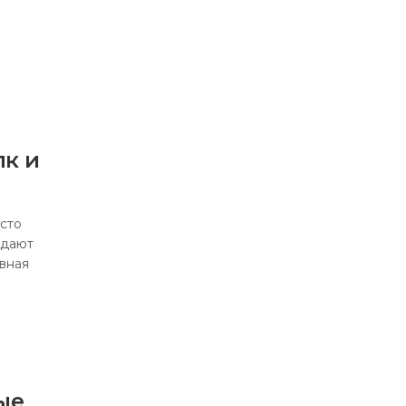
к и
сто
адают
вная
ые