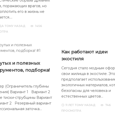
стические образы древних
в, поражающих врагов, но
оплотить его в жизнь не
ается.…
ДА
ТОМУ НАЗАД
1456
ОТРА
Как работают идеи
экостиля
рутых и полезных
Сегодня стало модным офор
рументов, подборка!
свои жилища в экостиле. Эт
предполагает использовани
экологичных материалов, ко
ер (Ограничитель глубины
безопасны для человека и
ения) Вариант 1 Вариант 2
естественных цветов…
е тиски-струбцины Вариант
иант 2 Резервный вариант
11 ЛЕТ
ТОМУ НАЗАД
746
ссиональная заточка…
ПРОСМОТРА