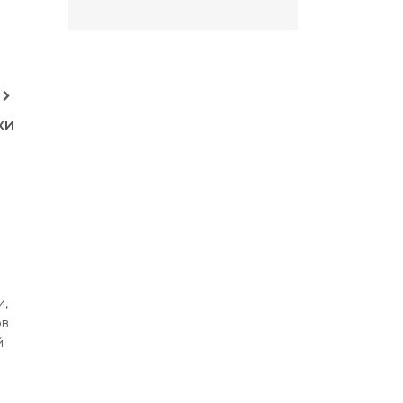
ки
и,
ов
й