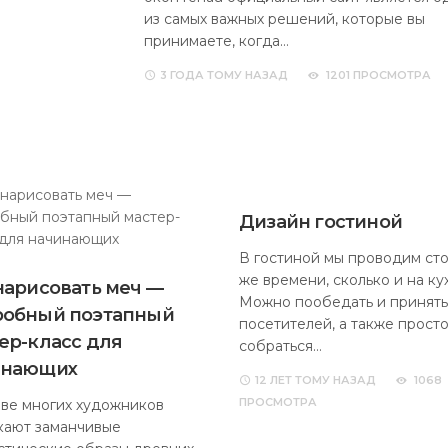
из самых важных решений, которые вы
принимаете, когда…
3 ГОДА
ТОМУ НАЗАД
1201 ПРОСМОТРА
Дизайн гостиной
В гостиной мы проводим ст
же времени, сколько и на ку
нарисовать меч —
Можно пообедать и принять
робный поэтапный
посетителей, а также прост
ер-класс для
собраться…
инающих
12 ЛЕТ
ТОМУ НАЗАД
1068
ПРОСМОТРА
ове многих художников
кают заманчивые