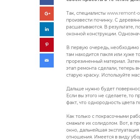
Google+
Так, специалисты
www.remont-o
произвести починку. С деревянн
расшатываются. В результате, 
LinkedIn
оконной конструкции. Однознач
Pinterest
В первую очередь, необходимо 
там находится пакля или хуже т
Email
прорезиненный материал. Затем
этап ремонта сделали, теперь 
старую краску. Используйте маст
Дальше нужно будет поверхност
Если вы этого не сделаете, то 
факт, что однородность цвета по
Как только с покрасочными рабо
смажьте их солидолом. Вот, в п
окно, дальнейшая эксплуатация
отношения. Имеется в виду убо