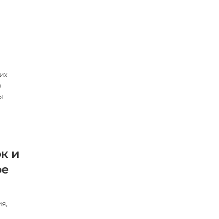
их
о
ы
к и
ое
я,