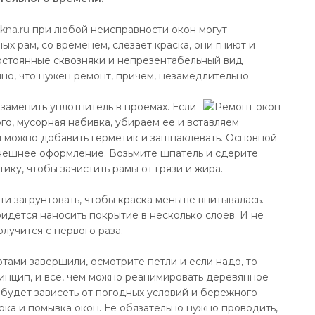
kna.ru
при любой неисправности окон могут
ых рам, со временем, слезает краска, они гниют и
постоянные сквозняки и непрезентабельный вид
но, что нужен ремонт, причем, незамедлительно.
заменить уплотнитель в проемах. Если
ого, мусорная набивка, убираем ее и вставляем
 можно добавить герметик и зашпаклевать. Основной
внешнее оформление. Возьмите шпатель и сдерите
ику, чтобы зачистить рамы от грязи и жира.
и загрунтовать, чтобы краска меньше впитывалась.
придется наносить покрытие в несколько слоев. И не
лучится с первого раза.
тами завершили, осмотрите петли и если надо, то
ринцип, и все, чем можно реанимировать деревянное
 будет зависеть от погодных условий и бережного
рка и помывка окон. Ее обязательно нужно проводить,