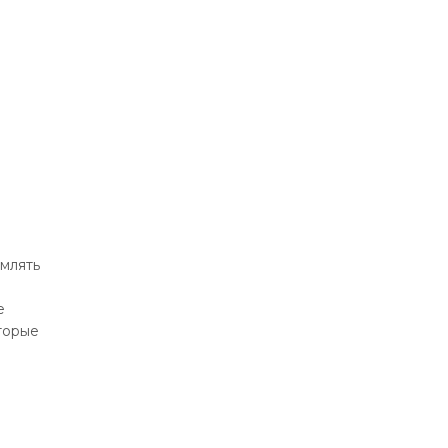
млять
о
е
торые