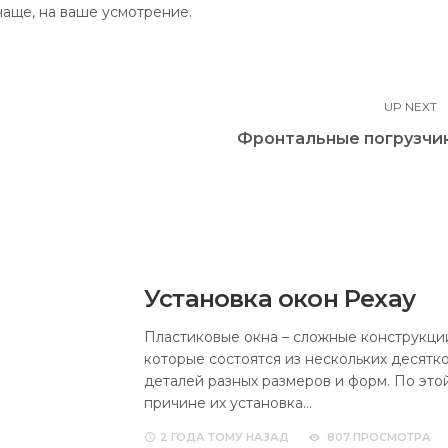
 чаще, на ваше усмотрение.
UP NEXT
Фронтальные погрузчи
Установка окон Рехау
Пластиковые окна – сложные конструкци
которые состоятся из нескольких десятк
деталей разных размеров и форм. По это
причине их установка…
2 ГОДА
ТОМУ НАЗАД
807 ПРОСМОТРА