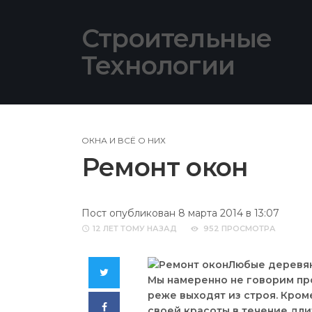
Skip
to
Строительные
content
Технологии
ОКНА И ВСЁ О НИХ
Ремонт окон
Пост опубликован 8 марта 2014 в 13:07
12 ЛЕТ
ТОМУ НАЗАД
952 ПРОСМОТРА
Любые деревян
Twitter
Мы намеренно не говорим про
реже выходят из строя. Кром
Facebook
своей красоты в течение дли