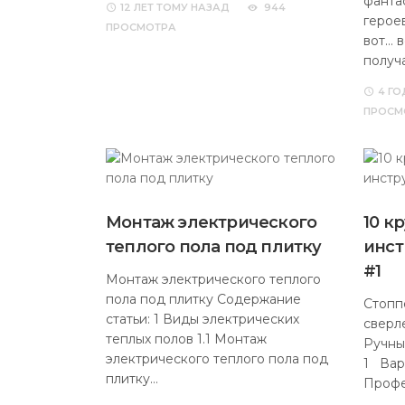
фанта
12 ЛЕТ
ТОМУ НАЗАД
944
герое
ПРОСМОТРА
вот… в
получ
4 ГО
ПРОСМ
Монтаж электрического
10 к
теплого пола под плитку
инст
#1
Монтаж электрического теплого
пола под плитку Содержание
Стопп
статьи: 1 Виды электрических
сверл
теплых полов 1.1 Монтаж
Ручны
электрического теплого пола под
1 Вар
плитку…
Профе