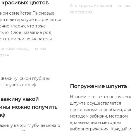
 красивых цветов
4 ГОДА
ТОМУ НАЗАД
1103
ПРОСМОТРА
ион семейства Пионовые.
ка в литературе встречается
ание «пеон», что тоже
льно. Своё название род
ил от имени врачевателя…
ДА
ТОМУ НАЗАД
735
ОТРА
Погружение шпунта
Начнем с того что погружен
кважину какой
шпунта осуществляется
ины можно получить
несколькими способами, а 
аф
методом забивки, методом
вдавливания и методом
важину какой глубины можно
вибропогружения. Каждый 