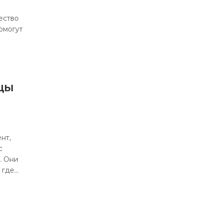
ество
омогут
цы
нт,
с
. Они
 где…