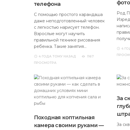
фото
телефона
Род П
С помощью простого карандаша
Изред
даже неподготовленный человек
напис
с легкостью нарисует телефон.
прави
Взрослые могут научить
получ
правильной технике рисования
ребенка. Такие занятия…
4 ГО
ПРОСМ
4 ГОДА
ТОМУ НАЗАД
1167
ПРОСМОТРА
За с
глуб
штр
Походная коптильная
За ск
камера своими руками —