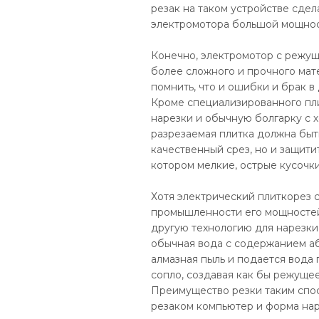
резак на таком устройстве сдел
электромотора большой мощнос
Конечно, электромотор с режу
более сложного и прочного мате
помнить, что и ошибки и брак в
Кроме специализированного пли
нарезки и обычную болгарку с 
разрезаемая плитка должна быть
качественный срез, но и защити
котором мелкие, острые кусочки
Хотя электрический плиткорез 
промышленности его мощностей
другую технологию для нарезки
обычная вода с содержанием аб
алмазная пыль и подается вода
сопло, создавая как бы режущее
Преимущество резки таким спос
резаком компьютер и форма нар