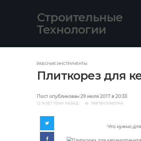
Skip
to
Строительные
content
Технологии
РАБОЧИЕ ИНСТРУМЕНТЫ
Плиткорез для к
Пост опубликован 29 июля 2017 в 20:33
9 ЛЕТ
ТОМУ НАЗАД
788 ПРОСМОТРА
Twitter
Что нужно дл
Facebook