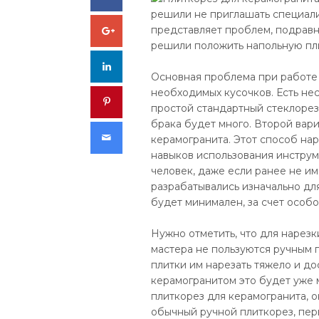
решили не приглашать специали
Google+
представляет проблем, подравня
решили положить напольную пли
LinkedIn
Основная проблема при работе 
необходимых кусочков. Есть нес
Pinterest
простой стандартный стеклорез,
брака будет много. Второй вари
Email
керамогранита. Этот способ нар
навыков использования инструм
человек, даже если ранее не и
разрабатывались изначально дл
будет минимален, за счет особо
Нужно отметить, что для наре
мастера не пользуются ручным 
плитки им нарезать тяжело и до
керамогранитом это будет уже 
плиткорез для керамогранита, о
обычный ручной плиткорез, перв