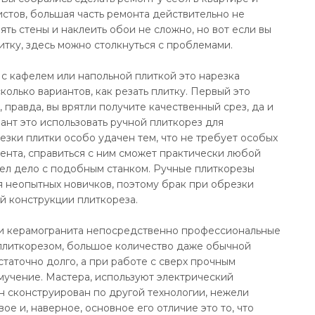
стов, большая часть ремонта действительно не
ть стены и наклеить обои не сложно, но вот если вы
тку, здесь можно столкнуться с проблемами.
с кафелем или напольной плиткой это нарезка
колько вариантов, как резать плитку. Первый это
 правда, вы врятли получите качественный срез, да и
ант это использовать ручной плиткорез для
езки плитки особо удачен тем, что не требует особых
ента, справиться с ним сможет практически любой
мел дело с подобным станком. Ручные плиткорезы
я неопытных новичков, поэтому брак при обрезки
й конструкции плиткореза.
зки керамогранита непосредственно профессиональные
плиткорезом, большое количество даже обычной
статочно долго, а при работе с сверх прочным
мучение. Мастера, используют электрический
н сконструирован по другой технологии, нежели
ое и, наверное, основное его отличие это то, что