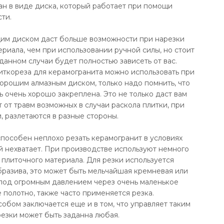
ан в виде диска, который работает при помощи
ти.
щим диском даст больше возможности при нарезки
риала, чем при использовании ручной силы, но стоит
 данном случаи будет полностью зависеть от вас.
ткореза для керамогранита можно использовать при
хорошим алмазным диском, только надо помнить, что
 очень хорошо закреплена. Это не только даст вам
т от травм возможных в случаи раскола плитки, при
, разлетаются в разные стороны.
способен неплохо резать керамогранит в условиях
 нехватает. При производстве используют немного
 плиточного материала. Для резки используется
разива, это может быть мельчайшая кремневая или
 под огромным давлением через очень маленькое
 полотно, также часто применяется резка.
обом заключается еще и в том, что управляет таким
езки может быть заданна любая.