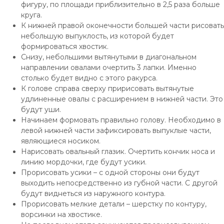
фигуру, по площади приблизительно в 2,5 раза больше
круга.
К нижней правой оконечности большей части рисовать
небольшую выпуклость, из которой будет
формироваться хвостик.
Снизу, небольшими вытянутыми в диагональном
направлении овалами очертить 3 лапки. Именно
столько будет видно с этого ракурса.
К голове справа сверху пририсовать вытянутые
удлиненные овалы с расширением в нижней части. Это
будут уши.
Начинаем формовать правильно голову. Необходимо в
левой нижней части зафиксировать выпуклые части,
являющиеся носиком.
Нарисовать овальный глазик. Очертить кончик носа и
линию мордочки, где будут усики.
Прорисовать усики – с одной стороны они будут
выходить непосредственно из губной части. С другой
будут виднеться из наружного контура.
Прорисовать мелкие детали – шерстку по контуру,
ворсинки на хвостике.