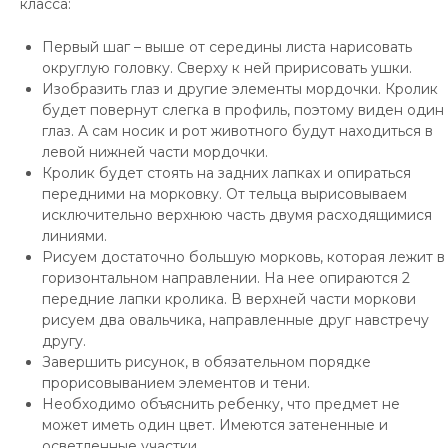
класса:
Первый шаг – выше от середины листа нарисовать
округлую головку. Сверху к ней пририсовать ушки.
Изобразить глаз и другие элементы мордочки. Кролик
будет повернут слегка в профиль, поэтому виден один
глаз. А сам носик и рот животного будут находиться в
левой нижней части мордочки.
Кролик будет стоять на задних лапках и опираться
передними на морковку. От тельца вырисовываем
исключительно верхнюю часть двумя расходящимися
линиями.
Рисуем достаточно большую морковь, которая лежит в
горизонтальном направлении. На нее опираются 2
передние лапки кролика. В верхней части моркови
рисуем два овальчика, направленные друг навстречу
другу.
Завершить рисунок, в обязательном порядке
прорисовыванием элементов и тени.
Необходимо объяснить ребенку, что предмет не
может иметь один цвет. Имеются затененные и
осветленные участки.