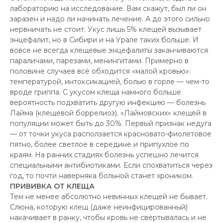
лабораторию на исследование. Вам скажут, был ли он
заразен и надо ли начинать лечение. А до этого сильно
нервничать не стоит. Укус лишь 5% клещей вызывает
энцефалит, но в Сибири и на Урале таких больше. И
вовсе не всегда клещевые энцефалиты заканчиваются
параличами, парезами, менингитами. Примерно в
половине случаев всё обходится «малой кровью»:
температурой, интоксикацией, болью в горле — чем-то
вроде гриппа. С укусом клеща намного больше
вероятность подхватить другую инфекцию — болезнь
Лайма (клещевой боррелиоз). «Лаймовских» клещей в
популяции может быть до 30%. Первый признак недуга
— от точки укуса расползается красновато-фиолетовое
пятно, более светлое в середине и припухлое по
краям. На ранних стадиях болезнь успешно лечится
специальными антибиотиками. Если спохватиться через
год, то почти наверняка больной станет хроником.
ПРИВИВКА ОТ КЛЕЩА
Тем не менее абсолютно невинных клещей не бывает.
Слюна, которую клещ (даже неинфицированный)
накачивает в ранку, чтобы кровь не свёртывалась и не