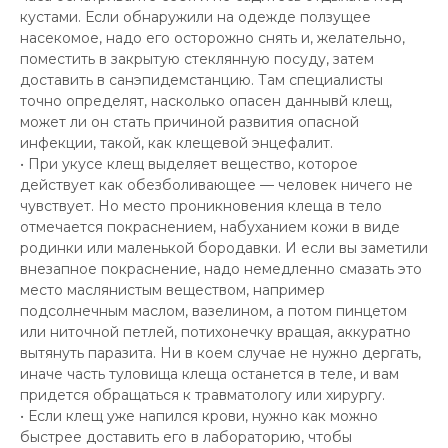
кустами. Если обнаружили на одежде ползущее
насекомое, надо его осторожно снять и, желательно,
поместить в закрытую стеклянную посуду, затем
доставить в санэпидемстанцию. Там специалисты
точно определят, насколько опасен даннывй клещ,
может ли он стать причиной развития опасной
инфекции, такой, как клещевой энцефалит.
• При укусе клещ выделяет вещество, которое
действует как обезболивающее — человек ничего не
чувствует. Но место проникновения клеща в тело
отмечается покраснением, набуханием кожи в виде
родинки или маленькой бородавки. И если вы заметили
внезапное покраснение, надо немедленно смазать это
место маслянистым веществом, например
подсолнечным маслом, вазелином, а потом пинцетом
или ниточной петлей, потихонечку вращая, аккуратно
вытянуть паразита. Ни в коем случае не нужно дергать,
иначе часть туловища клеща останется в теле, и вам
придется обращаться к травматологу или хирургу.
• Если клещ уже напился крови, нужно как можно
быстрее доставить его в лабораторию, чтобы