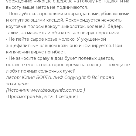
убеждению никогда с дерева на голову не падают и на
высоту выше метра не поднимаются.
• Пользуйтесь аэрозолями и карандашами, убивающими
и отпугивающими клещей. Рекомендуется наносить
круговые полосы вокруг щиколоток, коленей, бёдер,
талии, на манжеты и обязательно вокруг воротника.
• Не пейте сырое козье молоко. У укушенной
энцефалитным клещом козы оно инфицируется. При
кипячении вирус погибает.
• Не заносите сразу в дом букет полевых цветов,
оставьте его на некоторое время на солнце — клещи не
любят прямых солнечных лучей.
Автор: Юлия БОРТА, АиФ Copyright © Всі права
захищено
(Источник www.beautyinfo.com.ua )
(Просмотров 66 , в т.ч. 1 сегодня)