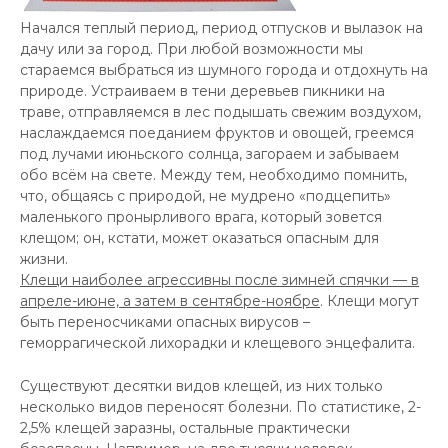
Начался теплый период, период отпусков и вылазок на
дачу или за город. При любой возможности мы
стараемся выбраться из шумного города и отдохнуть на
природе. Устраиваем в тени деревьев пикники на
траве, отправляемся в лес подышать свежим воздухом,
наслаждаемся поеданием фруктов и овощей, греемся
под лучами июньского солнца, загораем и забываем
обо всём на свете. Между тем, необходимо помнить,
что, общаясь с природой, не мудрено «подцепить»
маленького пронырливого врага, который зовется
клещом; он, кстати, может оказаться опасным для
жизни.
Клещи наиболее агрессивны после зимней спячки — в
апреле-июне, а затем в сентябре-ноябре
. Клещи могут
быть переносчиками опасных вирусов –
геморрагической лихорадки и клещевого энцефалита.
Существуют десятки видов клещей, из них только
несколько видов переносят болезни. По статистике, 2-
2,5% клещей заразны, остальные практически