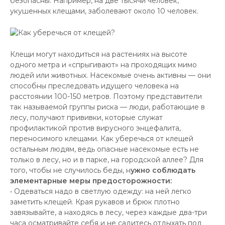
безопасны. Например, на две тысячи человек,
укушенных клещами, заболевают около 10 человек.
Клещи могут находиться на растениях на высоте
одного метра и «спрыгивают» на проходящих мимо
людей или животных. Насекомые очень активны — они
способны преследовать идущего человека на
расстоянии 100-150 метров. Поэтому представители
так называемой группы риска — люди, работающие в
лесу, получают прививки, которые служат
профилактикой против вирусного энцефалита,
переносимого клещами. Как уберечься от клещей
остальным людям, ведь опасные насекомые есть не
только в лесу, но и в парке, на городской аллее? Для
того, чтобы не случилось беды, н
ужно соблюдать
элементарные меры предосторожности:
• Одеваться надо в светлую одежду: на ней легко
заметить клещей. Края рукавов и брюк плотно
завязывайте, а находясь в лесу, через каждые два-три
часа осматривайте себя и не садитесь отдыхать под