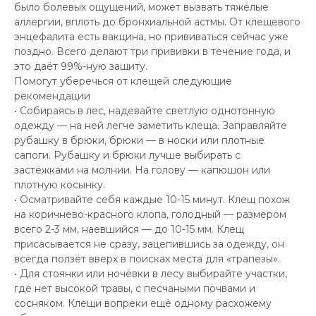
было болевых ощущений, может вызвать тяжёлые
аллергии, вплоть до бронхиальной астмы. От клещевого
энцефалита есть вакцина, но прививаться сейчас уже
поздно. Всего делают три прививки в течение года, и
это даёт 99%-ную защиту.
Помогут уберечься от клещей следующие
рекомендации
• Собираясь в лес, надевайте светлую однотонную
одежду — на ней легче заметить клеща. Заправляйте
рубашку в брюки, брюки — в носки или плотные
сапоги. Рубашку и брюки лучше выбирать с
застёжками на молнии. На голову — капюшон или
плотную косынку.
• Осматривайте себя каждые 10-15 минут. Клещ похож
на коричнево-красного клопа, голодный — размером
всего 2-3 мм, наевшийся — до 10-15 мм. Клещ
присасывается не сразу, зацепившись за одежду, он
всегда ползёт вверх в поисках места для «трапезы».
• Для стоянки или ночёвки в лесу выбирайте участки,
где нет высокой травы, с песчаными почвами и
сосняком. Клещи вопреки ещё одному расхожему