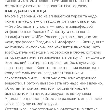
насекомых. Этими веществами можно смазывать
открытые участки тела и пропитывать одежду.
КАК УДАЛИТЬ КЛЕЩА
Многие уверены, что на впившегося паразита надо
покапать маслом — он задохнётся и сам отвалится.
— Это большая глупость, — говорит завкафедрой
инфекционных болезней Института повышения
квалификации ФМБА России, доктор медицинских
наук, профессор Владимир Никифоров. — Клещ дышит
не головой, а «попкой», где находятся дыхальца. Зато
возбудитель инфекции у кровососа в слюне, которую
он сразу же начинает закачивать в ранку. И чем дольше
этот мелкий вампир пьёт кровь, тем большую дозу
заразы передаст. Клещ постепенно впиявливается в
кожу всё сильнее: он раздвигает ткани кожи,
закрепляясь в них, — в слюне есть цементирующее
вещество. Поэтому вытаскивать его надо немедленно,
обмотав ниткой за тело или прихватив марлей,
щипцами или пинцетом и аккуратно выкручивая.
Удаляя клеща, постарайтесь не раздавить его, а после
этого сразу же вымойте руки.
Остатки клеща желательно не уничтожать, а сдать в