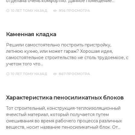
отделана очень комфортно. Данное помещение…
10 ЛЕТ
ТОМУ НАЗАД
956 ПРОСМОТРА
Каменная кладка
Решили самостоятельно построить пристройку,
летнюю кухню, или может гараж? Хорошая идея,
самостоятельное строительство не столь трудоемкое, с
учетом того что…
10 ЛЕТ
ТОМУ НАЗАД
867 ПРОСМОТРА
Характеристика пеносиликатных блоков
Тот строительный, конструкция-теплоизоляционный
ячеистый материал, который получается путем
смешивания во время рабочего процесса различных
веществ, носит название пеносиликатный блок. От…