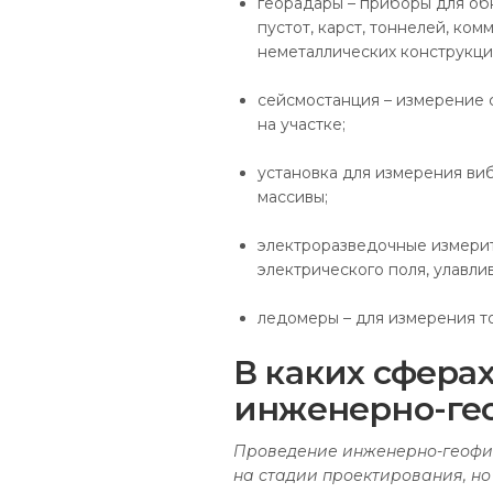
георадары – приборы для об
пустот, карст, тоннелей, ко
неметаллических конструкций
сейсмостанция – измерение 
на участке;
установка для измерения ви
массивы;
электроразведочные измерит
электрического поля, улавл
ледомеры – для измерения т
В каких сфера
инженерно-ге
Проведение инженерно-геофиз
на стадии проектирования, но 