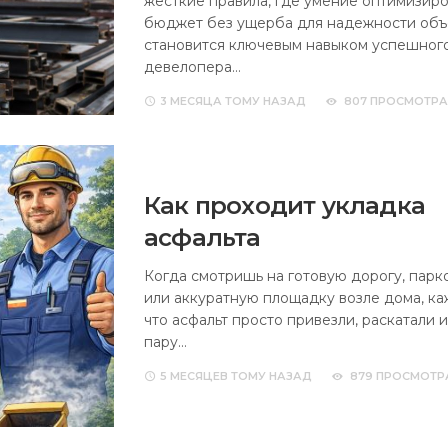
жесткие правила, где умение оптимизиро
бюджет без ущерба для надежности объ
становится ключевым навыком успешног
девелопера…
3 МЕСЯЦА
ТОМУ НАЗАД
807 ПРОСМОТРА
Как проходит укладка
асфальта
Когда смотришь на готовую дорогу, парк
или аккуратную площадку возле дома, ка
что асфальт просто привезли, раскатали 
пару…
5 МЕСЯЦЕВ
ТОМУ НАЗАД
879 ПРОСМОТР