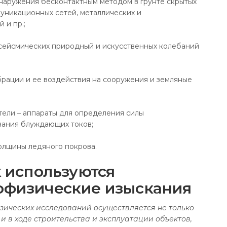
наружения бесконтактным методом в грунте скрытых
ммуникационных сетей, металлических и
 и пр.;
сейсмических природный и искусственных колебаний
брации и ее воздействия на сооружения и земляные
ели – аппараты для определения силы
ивания блуждающих токов;
олщины ледяного покрова.
х используются
офизические изыскания
ических исследований осуществляется не только
и в ходе строительства и эксплуатации объектов,