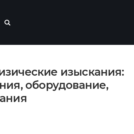
зические изыскания:
ния, оборудование,
вания