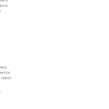
вать
екта
о
овку
жется,
и через
А