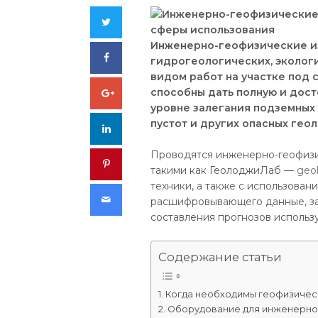
Twitter
Инженерно-геофизические из
Facebook
гидрогеологических, эколог
видом работ на участке под 
Google+
способны дать полную и дос
уровне залегания подземных 
пустот и других опасных гео
LinkedIn
Проводятся инженерно-геофизи
Pinterest
такими как ГеолоджиЛаб —
geol
техники, а также с использова
Email
расшифровывающего данные, за
составления прогнозов использ
Содержание статьи
Когда необходимы геофизичес
Оборудование для инженерно