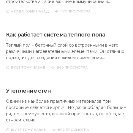
11 ЛЕТ
ТОМУ НАЗАД
840 ПРОСМОТРА
Утепление стен
Одним из наиболее практичных материалов при
постройке является кирпич. Но даже обладая большим
рядом преимуществ, высокой прочностью, он обладает
относительно…
10 ЛЕТ
ТОМУ НАЗАД
892 ПРОСМОТРА
Деревянные обручальные кольца – как сдел
оригинальное украшение на палец своими 
Это деревянное кольцо на палец было сделано из деревя
Необходимые материалы и оборудование для деревянны