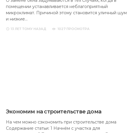
О замене окна задумываются в тех случаях, когда в
помещении устанавливается неблагоприятный
микроклимат. Причиной этому становится уличный шум
и низкие…
13 ЛЕТ
ТОМУ НАЗАД
1027 ПРОСМОТРА
Экономим на строительстве дома
На чем можно сэкономить при строительстве дома Содерж
Начнём с участка для строительства 2 Такие важные комм
4 ГОДА
ТОМУ НАЗАД
1177 ПРОСМОТРА
Как работает система теплого пола
Теплый пол – бетонный слой со встроенными в него
различными нагревательными элементами. Он отлично
подходит для создания в жилом помещении…