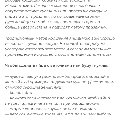
Вообще традиция красить яйца восходит к
Месопотамии. Сегодня к сожалению все больше
покупают разные сувениры или просто шоколадные
яйца на этот праздник, но покрашенные своими
руками яйца на мой взгляд доставляют гораздо
больше удовольствия и подходят к этому празднику.
Традиционный метод крашения яиц думаю вам хорошо
известен – луковая шелуха. Но давайте попробуем
усовершенствовать этот метод и создадим маленькие
произведения искусства с растительным орнаментом.
Чтобы сделать яйца с веточками нам будут нужны:
— луковая шелуха (можно комбинировать красный и
желтый лук) примерно от дюжины луковиц (все зависит
от числа окрашиваемых яиц)
— белое яйцо
— немного соли и столовая ложка уксуса, чтобы яйца
не трескались и не вытекали при окрашивании
— старые капроновые чулки, нитки и ножницы
— веточки, листики, травинки и т.д. по вашему выбору