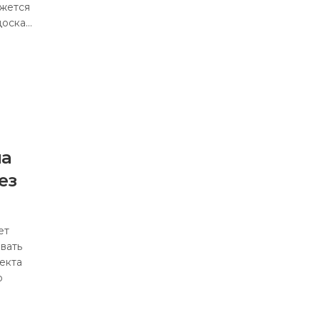
ажется
доска…
на
ез
ет
вать
екта
о
А