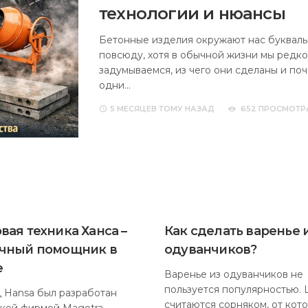
технологии и нюансы
Бетонные изделия окружают нас буквал
повсюду, хотя в обычной жизни мы редко
задумываемся, из чего они сделаны и по
одни…
5 МЕСЯЦЕВ
ТОМУ НАЗАД
652 ПРОСМОТР
вая техника Ханса –
Как сделать варенье 
чный помощник в
одуванчиков?
е
Варенье из одуванчиков не
пользуется популярностью. 
 Hansa был разработан
считаются сорняком, от кот
кой фирмой Magotra