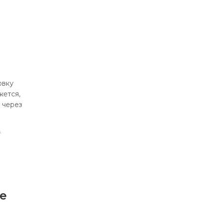
овку
жется,
и через
А
е