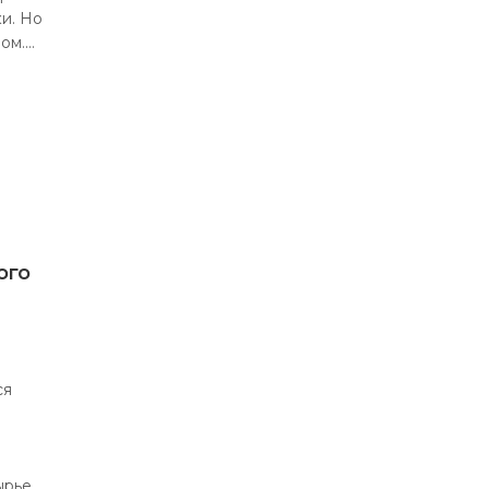
и. Но
мом.…
ого
ся
рье,