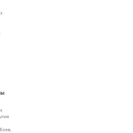
х
.
ны
м.
ытия
боев,