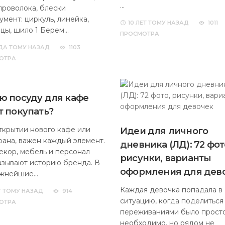
…
 проволока, блески
умент: циркуль, линейка,
10 ЛЕТ
ТОМУ НАЗАД
1011
цы, шило 1 Берем…
ПРОСМОТРА
ДА
ТОМУ НАЗАД
1103
ОТРА
ю посуду для кафе
т покупать?
ткрытии нового кафе или
Идеи для личного
рана, важен каждый элемент.
дневника (ЛД): 72 фот
декор, мебель и персонал
рисунки, варианты
азывают историю бренда. В
оформления для дев
ажнейшие…
Каждая девочка попадала в
Т
ТОМУ НАЗАД
914
ситуацию, когда поделиться
ОТРА
переживаниями было прост
необходимо, но рядом не