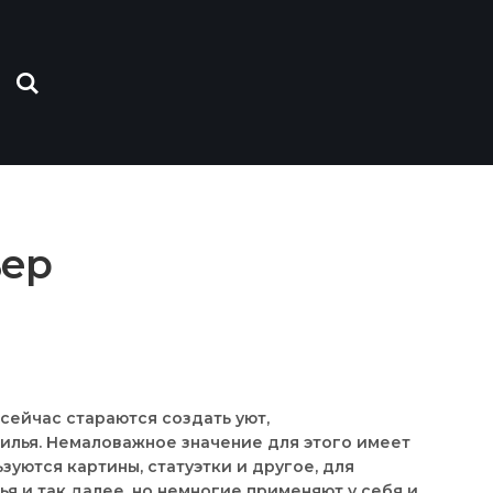
ьер
сейчас стараются создать уют,
илья. Немаловажное значение для этого имеет
зуются картины, статуэтки и другое, для
ья и так далее, но немногие применяют у себя и