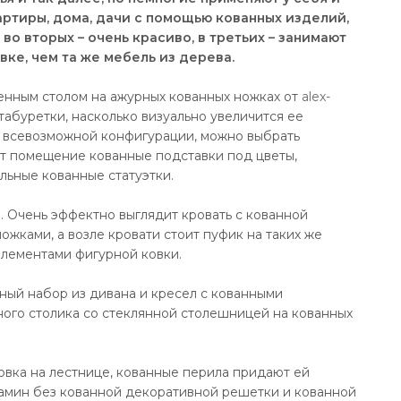
ртиры, дома, дачи с помощью кованных изделий,
 во вторых – очень красиво, в третьих – занимают
ке, чем та же мебель из дерева.
енным столом на ажурных кованных ножках от
alex-
табуретки, насколько визуально увеличится ее
, всевозможной конфигурации, можно выбрать
ят помещение кованные подставки под цветы,
льные кованные статуэтки.
. Очень эффектно выглядит кровать с кованной
ожками, а возле кровати стоит пуфик на таких же
элементами фигурной ковки.
ный набор из дивана и кресел с кованными
ого столика со стеклянной столешницей на кованных
вка на лестнице, кованные перила придают ей
камин без кованной декоративной решетки и кованной