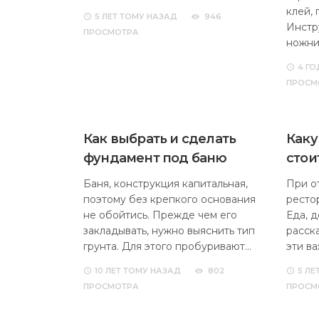
клей,
5 ЛЕТ
ТОМУ НАЗАД
946
Инстр
ПРОСМОТРА
ножни
4 ГО
ПРОСМ
Как выбрать и сделать
Каку
фундамент под баню
стои
Баня, конструкция капитальная,
При о
поэтому без крепкого основания
ресто
не обойтись. Прежде чем его
Еда, 
закладывать, нужно выяснить тип
расск
грунта. Для этого пробуривают…
эти в
10 ЛЕТ
ТОМУ НАЗАД
802
5 ЛЕ
ПРОСМОТРА
ПРОСМ