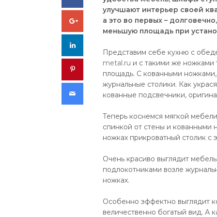
улучшают интерьер своей ква
Google+
а это во первых – долговечно,
меньшую площадь при установ
LinkedIn
Представим себе кухню с обед
metal.ru
и с такими же ножками 
Pinterest
площадь. С кованными ножками
журнальные столики. Как украс
Email
кованные подсвечники, оригина
Теперь коснемся мягкой мебели
спинкой от стены и кованными н
ножках прикроватный столик с 
Очень красиво выглядит мебель
подлокотниками возле журнальн
ножках.
Особенно эффектно выглядит ко
величественно богатый вид. А 