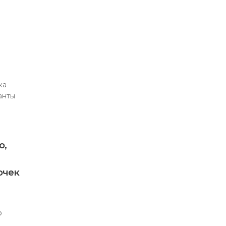
о,
очек
о