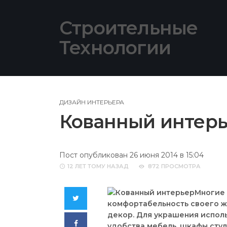
Skip
to
Строительные
content
Технологии
ДИЗАЙН ИНТЕРЬЕРА
Кованный интер
Пост опубликован 26 июня 2014 в 15:04
12 ЛЕТ
ТОМУ НАЗАД
872 ПРОСМОТРА
Многие 
Twitter
комфортабельность своего ж
декор. Для украшения исполь
Facebook
удобства мебель, шкафы стул