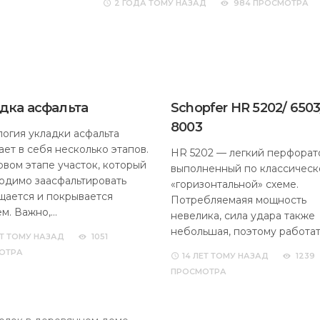
2 ГОДА
ТОМУ НАЗАД
984 ПРОСМОТРА
дка асфальта
Schopfer HR 5202/ 6503
8003
логия укладки асфальта
ает в себя несколько этапов.
HR 5202 — легкий перфорат
рвом этапе участок, который
выполненный по классическ
одимо заасфальтировать
«горизонтальной» схеме.
щается и покрывается
Потребляемаяя мощность
м. Важно,…
невелика, сила удара также
небольшая, поэтому работат
Т
ТОМУ НАЗАД
1051
ОТРА
14 ЛЕТ
ТОМУ НАЗАД
1239
ПРОСМОТРА