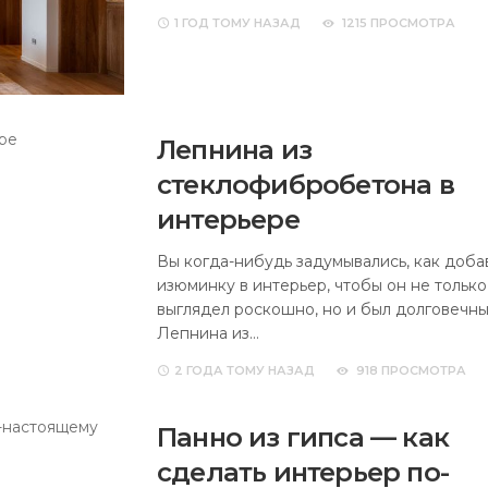
1 ГОД
ТОМУ НАЗАД
1215 ПРОСМОТРА
Лепнина из
стеклофибробетона в
интерьере
Вы когда-нибудь задумывались, как доба
изюминку в интерьер, чтобы он не только
выглядел роскошно, но и был долговечн
Лепнина из…
2 ГОДА
ТОМУ НАЗАД
918 ПРОСМОТРА
Панно из гипса — как
сделать интерьер по-