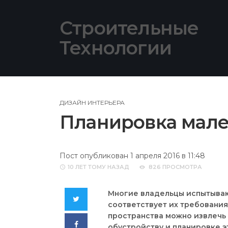
Skip
to
Строительные
content
Технологии
ДИЗАЙН ИНТЕРЬЕРА
Планировка мале
Пост опубликован 1 апреля 2016 в 11:48
10 ЛЕТ
ТОМУ НАЗАД
826 ПРОСМОТРА
Многие владельцы испытываю
Twitter
соответствует их требования
пространства можно извлечь 
Facebook
обустройству и планировке э