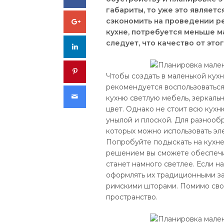
габариты, то уже это являет
Google+
сэкономить на проведении р
кухне, потребуется меньше м
следует, что качество от это
LinkedIn
Pinterest
Чтобы создать в маленькой кух
рекомендуется воспользоваться
Email
кухню светлую мебель, зеркаль
цвет. Однако не стоит всю кухн
унылой и плоской. Для разнооб
которых можно использовать эл
Попробуйте подыскать на кухне 
решением вы сможете обеспечи
станет намного светлее. Если н
оформлять их традиционными за
римскими шторами. Помимо свое
пространство.