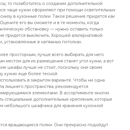
сы, то позаботьтесь о создании дополнительной
все чаще кухни оформляют при помощи осветительных
 снизу в кухонные полки. Такое решение придется как
 Оцените его вы сможете и в те моменты, когда
нтическую обстановку — нужно оставить только
ие придется выключить. Хорошей альтернативой
и, установленные в натяжных потолках.
ее просторным, лучше всего выбирать для него
м местом для их размещения станет угол кухни, а вот
кие шкафы лучше не стоит, поскольку они своим
шу кухню еще более тесной.
пользовать в закрытом варианте. Чтобы ни одна
ала лишнего пространства, рекомендуется
ормирующимися элементами. В ассортименте многих
ть специальные дополнительные крепления, которые
ем небольшого шкафчика для хранения кухонной
ются вращающиеся полки. Они прекрасно подойдут