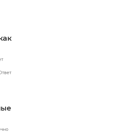
как
ет
Ответ
ные
очно