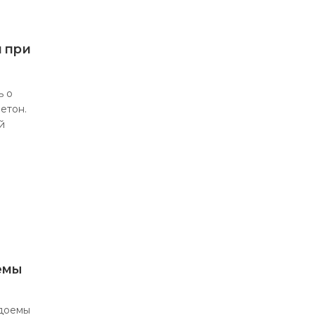
и при
ь о
бетон.
й
емы
одоемы