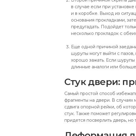
Второй причиной скрипа две
в случае если при установк
и в коробке. Выход из ситуац
основания прокладками, зате
предугадать. Подойдет толь
несколько прокладок с обеих
Еще одной причиной заедан
шурупы могут выйти с пазов, 
хорошо зажать. Если шурупы 
длинные аналоги или больше
Стук двери: п
Самый простой способ избежать
фрагменты на двери. В случаях
сдвига опорной рейки, об котор
стук. Также поможет регулировк
придется посверлить дверь, но
Деформация д