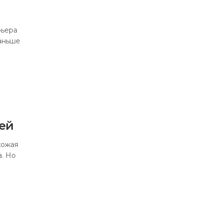
рьера
аньше
ей
хожая
а. Но