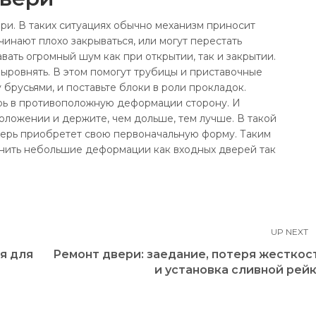
и. В таких ситуациях обычно механизм приносит
инают плохо закрываться, или могут перестать
вать огромный шум как при открытии, так и закрытии.
выровнять. В этом помогут трубицы и приставочные
брусьями, и поставьте блоки в роли прокладок.
ерь в противоположную деформации сторону. И
оложении и держите, чем дольше, тем лучше. В такой
верь приобретет свою первоначальную форму. Таким
анить небольшие деформации как входных дверей так
UP NEXT
я для
Ремонт двери: заедание, потеря жесткос
и установка сливной рейк