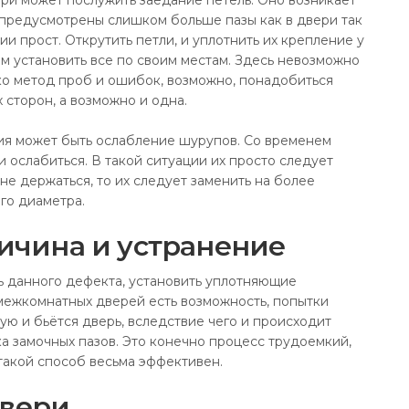
ри может послужить заедание петель. Оно возникает
е предусмотрены слишком больше пазы как в двери так
ии прост. Открутить петли, и уплотнить их крепление у
м установить все по своим местам. Здесь невозможно
ко метод проб и ошибок, возможно, понадобиться
 сторон, а возможно и одна.
ия может быть ослабление шурупов. Со временем
и ослабиться. В такой ситуации их просто следует
не держаться, то их следует заменить на более
го диаметра.
ричина и устранение
 данного дефекта, установить уплотняющие
 межкомнатных дверей есть возможность, попытки
ую и бьётся дверь, вследствие чего и происходит
а замочных пазов. Это конечно процесс трудоемкий,
 такой способ весьма эффективен.
вери