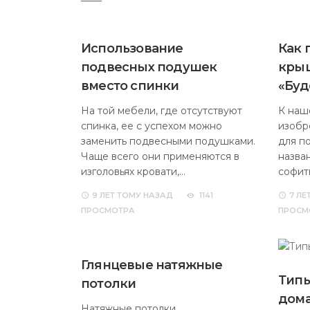
Использование
Как 
подвесных подушек
крыш
вместо спинки
«Буд
На той мебели, где отсутствуют
К наш
спинка, ее с успехом можно
изобр
заменить подвесными подушками.
для п
Чаще всего они применяются в
назва
изголовьях кровати,…
софит
9 ЛЕТ
ТОМУ НАЗАД
1141
7 ЛЕ
ПРОСМОТРА
ПРОСМ
Глянцевые натяжные
Типы
потолки
дом
Натяжные потолки