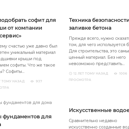
подобрать софит для
Техника безопасност
и от компании
заливке бетона
сервис»
Прежде всего, нужно сказат
том, для чего используется 
ему счастью уже давно был
Для строительства, это самы
етен уникальный материал
ценный материал. Без него
одшивки крыши под
невозможно представить…
нием софиты. Что же такое
ы? Софиты…
12 ЛЕТ
ТОМУ НАЗАД
1006
ПРОСМОТРА
Т
ТОМУ НАЗАД
937
ОТРА
Искусственные водо
 фундаментов для
Сравнительно недавно
а
искусственно созданные в