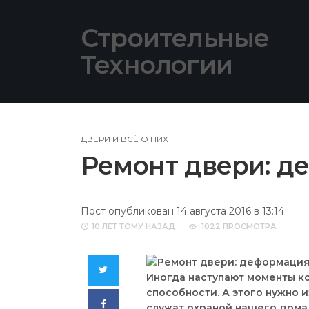
Skip
to
Строительные
content
Технологии
ДВЕРИ И ВСЁ О НИХ
Ремонт двери: де
Пост опубликован 14 августа 2016 в 13:14
10 ЛЕТ
ТОМУ НАЗАД
1022 ПРОСМОТРА
Twitter
Иногда наступают моменты к
способности. А этого нужно и
Facebook
служат охраной нашего дома