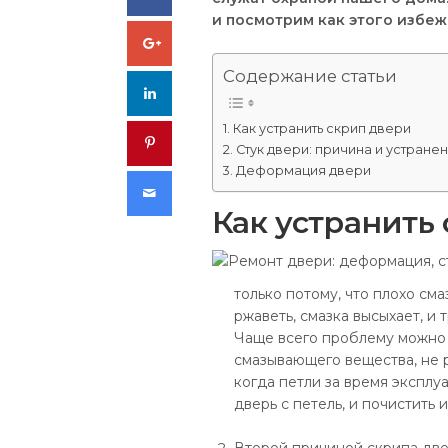
и посмотрим как этого избежа
Google+
Содержание статьи
LinkedIn
Как устранить скрип двери
Pinterest
Стук двери: причина и устране
Деформация двери
Email
Как устранить
только потому, что плохо см
ржаветь, смазка высыхает, и 
Чаще всего проблему можно 
смазывающего вещества, не ра
когда петли за время эксплу
дверь с петель, и почистить и