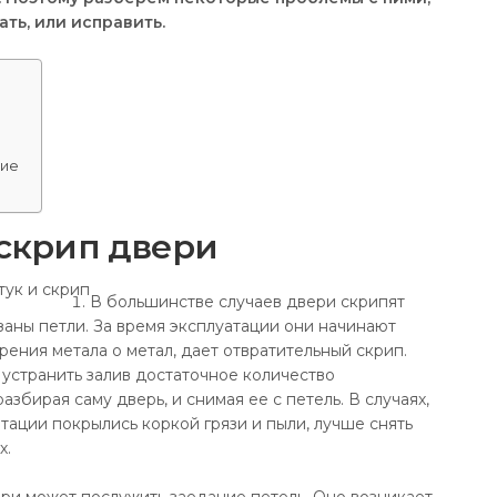
ть, или исправить.
ние
 скрип двери
В большинстве случаев двери скрипят
азаны петли. За время эксплуатации они начинают
трения метала о метал, дает отвратительный скрип.
устранить залив достаточное количество
збирая саму дверь, и снимая ее с петель. В случаях,
атации покрылись коркой грязи и пыли, лучше снять
х.