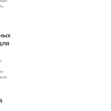
нных
ть
ных
для
и
ни
орые…
й