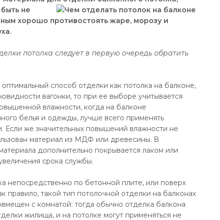
 быть не
бным хорошо противостоять жаре, морозу и
ха.
елки потолка следует в первую очередь обратить
оптимальный способ отделки как потолка на балконе,
зновидности вагонки, то при ее выборе учитывается
овышенной влажности, когда на балконе
ного белья и одежды, лучше всего применять
и. Если же значительных повышений влажности не
ользован материал из МДФ или древесины. В
материала дополнительно покрывается лаком или
увеличения срока службы.
ка непосредственно по бетонной плите, или поверх
к правило, такой тип потолочной отделки на балконах
совмещен с комнатой: тогда обычно отделка балкона
тделки жилища, и на потолке могут применяться не