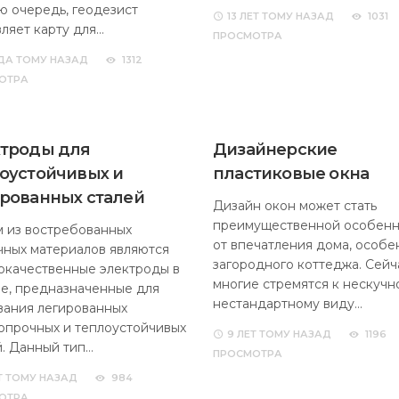
ю очередь, геодезист
13 ЛЕТ
ТОМУ НАЗАД
1031
вляет карту для…
ПРОСМОТРА
ДА
ТОМУ НАЗАД
1312
ОТРА
троды для
Дизайнерские
оустойчивых и
пластиковые окна
рованных сталей
Дизайн окон может стать
преимущественной особен
 из востребованных
от впечатления дома, особе
чных материалов являются
загородного коттеджа. Сейч
окачественные электроды в
многие стремятся к нескучн
е, предназначенные для
нестандартному виду…
вания легированных
опрочных и теплоустойчивых
9 ЛЕТ
ТОМУ НАЗАД
1196
й. Данный тип…
ПРОСМОТРА
Т
ТОМУ НАЗАД
984
ОТРА