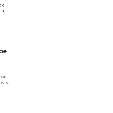
ок
на
ое
изни
того,
,