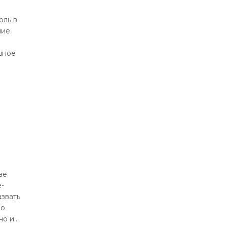
оль в
ние
шное
ве
-
азвать
по
но и…