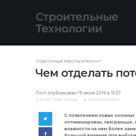
Skip
to
Строительные
content
Технологии
ОТДЕЛОЧНЫЕ РАБОТЫ И РЕМОНТ
Чем отделать пот
Пост опубликован 19 июня 2016 в 15:37
10 ЛЕТ
ТОМУ НАЗАД
851 ПРОСМОТРА
С появлением новых оконных 
Twitter
оптимизирован, чем раньше,
влажности на нем более заме
Facebook
большой влияние при выборе