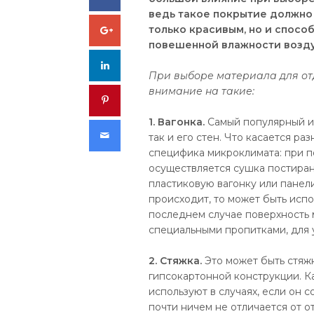
ведь такое покрытие должно
Google+
только красивым, но и спосо
повешенной влажности возду
LinkedIn
При выборе материала для отд
внимание на такие:
Pinterest
1. Вагонка.
Самый популярный и 
Email
так и его стен. Что касается ра
специфика микроклимата: при п
осуществляется сушка постиран
пластиковую вагонку или панел
происходит, то может быть исп
последнем случае поверхность 
специальными пропитками, для 
2. Стяжка.
Это может быть стяж
гипсокартонной конструкции. Ка
используют в случаях, если он 
почти ничем не отличается от о