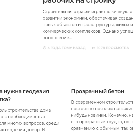
рабочих на стройку
Строительная отрасль играет ключевую р
развитии экономики, обеспечивая созда
новых объектов инфраструктуры, жилых и
коммерческих комплексов. Однако успе
выполнение…
4 ГОДА
ТОМУ НАЗАД
1078 ПРОСМОТРА
а нужна геодезия
Прозрачный бетон
тка?
В современном строительст
постоянно появляются какие
оль строительства дома
нибудь новинки. Конечно, н
но с необходимостью
его прозрачным трудно, но 
оля многих вопросов, среди
сравнению с обычным, так о
ых геодезия днепр. В