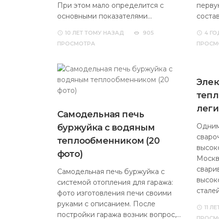
При этом мало определится с
перву
основными показателями…
соста
10 ЛЕТ
ТОМУ НАЗАД
905
4 ГО
ПРОСМОТРА
ПРОСМ
Элек
тепл
леги
Самодельная печь
Одним
буржуйка с водяным
сваро
теплообменником (20
высок
фото)
Москв
свари
Самодельная печь буржуйка с
высок
системой отопления для гаража:
стале
фото изготовления печи своими
руками с описанием. После
11 ЛЕ
постройки гаража возник вопрос,…
ПРОСМ