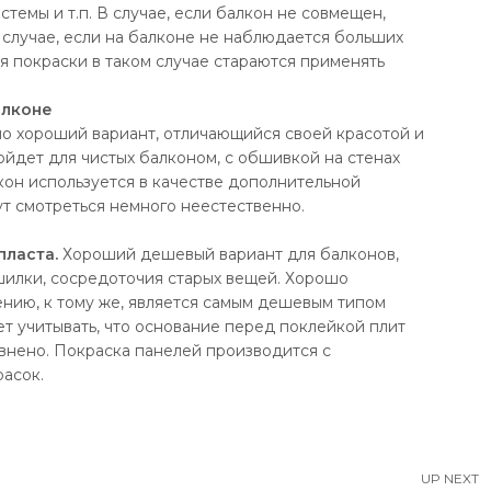
стемы и т.п. В случае, если балкон не совмещен,
 случае, если на балконе не наблюдается больших
ля покраски в таком случае стараются применять
о хороший вариант, отличающийся своей красотой и
йдет для чистых балконом, с обшивкой на стенах
он используется в качестве дополнительной
ут смотреться немного неестественно.
пласта.
Хороший дешевый вариант для балконов,
шилки, сосредоточия старых вещей. Хорошо
нению, к тому же, является самым дешевым типом
ет учитывать, что основание перед поклейкой плит
внено. Покраска панелей производится с
расок.
UP NEXT