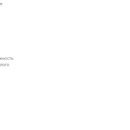
ие
жность
лого