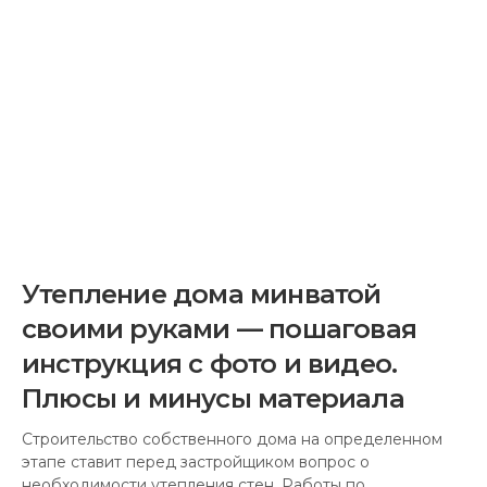
Сезонные похолодания связаны у владельцев частных
домов с увеличением расходов на установку
обогревательных систем и значительными тратами
семейного бюджета на…
4 ГОДА
ТОМУ НАЗАД
4239 ПРОСМОТРА
СЛУЧАЙНЫЕ СТАТЬИ
Советы по чистке кирпича
Чистка кирпича требуется в тех случаях, когда
материал со старой кладки планируется к вторичному
использованию. Кроме этого, такая необходимость
возникает,…
10 ЛЕТ
ТОМУ НАЗАД
969 ПРОСМОТРА