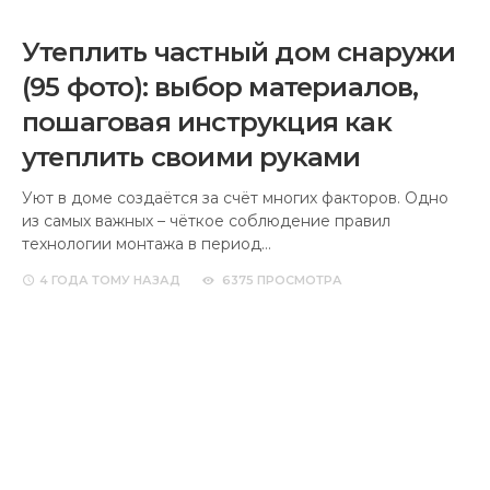
4 ГОДА
ТОМУ НАЗАД
6375 ПРОСМОТРА
Стропильная система: все виды
и схемы (85 фото). Выбор
оптимального варианта крыши
для частного дома
Крыша служит надёжной защитой помещений от
различных природных явлений. Она является базовым
элементом при постройке частного дома. Стропильная
система –…
4 ГОДА
ТОМУ НАЗАД
5168 ПРОСМОТРА
Утепление дома минватой