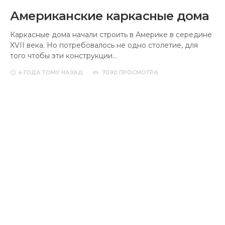
Американские каркасные дома
Каркасные дома начали строить в Америке в середине
XVII века. Но потребовалось не одно столетие, для
того чтобы эти конструкции…
4 ГОДА
ТОМУ НАЗАД
7090 ПРОСМОТРА
Утеплить частный дом снаружи
(95 фото): выбор материалов,
пошаговая инструкция как
утеплить своими руками
Уют в доме создаётся за счёт многих факторов. Одно
из самых важных – чёткое соблюдение правил
технологии монтажа в период…