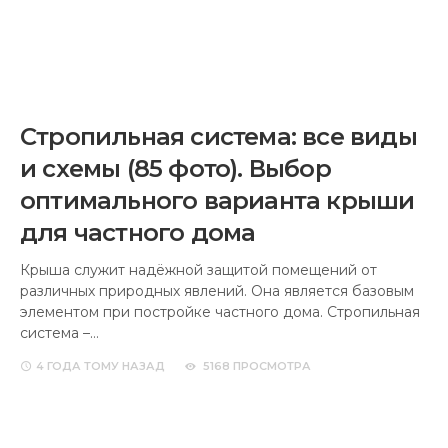
своими руками — пошаговая
инструкция с фото и видео.
Плюсы и минусы материала
Строительство собственного дома на определенном
этапе ставит перед застройщиком вопрос о
необходимости утепления стен. Работы по
теплоизоляции являются ответственным
мероприятием,…
4 ГОДА
ТОМУ НАЗАД
4441 ПРОСМОТРА
Утепление дома пенопластом —
пошаговая инструкция как
утеплить дом своими руками +
100 фото