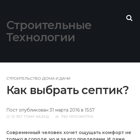
Skip
to
content
Строительные
Технологии
СТРОИТЕЛЬСТВО ДОМА И ДАЧИ
Как выбрать септик?
Пост опубликован 31 марта 2016 в 15:57
10 ЛЕТ
ТОМУ НАЗАД
790 ПРОСМОТРА
Современный человек хочет ощущать комфорт не
только в городе, но и за его пределами. И даже