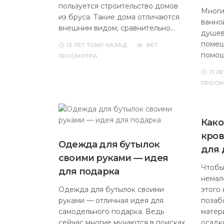
пользуется строительство домов
Многи
из бруса. Такие дома отличаются
ванно
внешним видом, сравнительно…
душев
помещ
12 ЛЕТ
ТОМУ НАЗАД
967
помо
ПРОСМОТРА
13 ЛЕ
ПРОСМ
Како
кров
Одежда для бутылок
для 
своими руками — идея
Чтобы
для подарка
немал
Одежда для бутылок своими
этого
руками — отличная идея для
позаб
самодельного подарка. Ведь
матер
сейчас многие мучаются в поисках
осадк