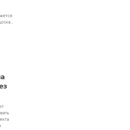
ажется
доска…
на
ез
ет
вать
екта
о