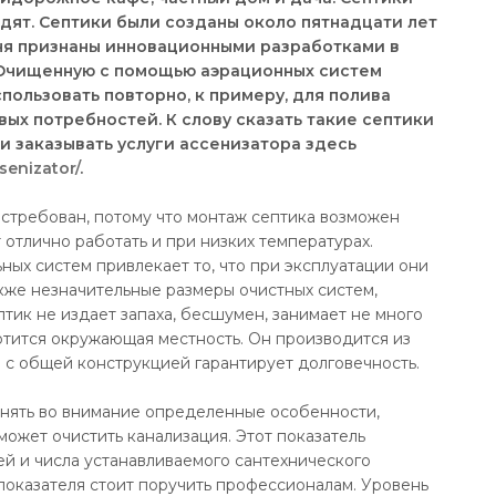
дят. Септики были созданы около пятнадцати лет
дня признаны инновационными разработками в
 Очищенную с помощью аэрационных систем
пользовать повторно, к примеру, для полива
вых потребностей. К слову сказать такие септики
 и заказывать услуги ассенизатора здесь
senizator/
.
остребован, потому что монтаж септика возможен
т отлично работать и при низких температурах.
ных систем привлекает то, что при эксплуатации они
акже незначительные размеры очистных систем,
тик не издает запаха, бесшумен, занимает не много
ортится окружающая местность. Он производится из
 с общей конструкцией гарантирует долговечность.
инять во внимание определенные особенности,
ожет очистить канализация. Этот показатель
ей и числа устанавливаемого сантехнического
показателя стоит поручить профессионалам. Уровень