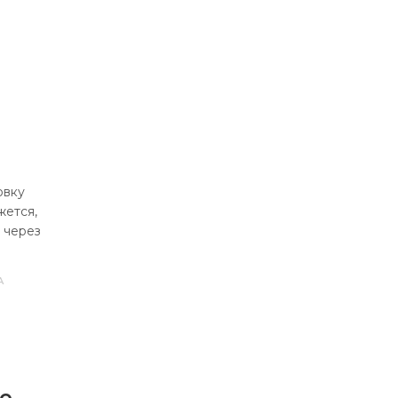
овку
жется,
и через
А
е