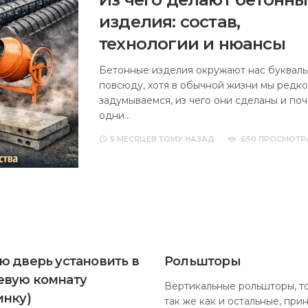
изделия: состав,
технологии и нюансы
Бетонные изделия окружают нас буквал
повсюду, хотя в обычной жизни мы редко
задумываемся, из чего они сделаны и по
одни…
5 МЕСЯЦЕВ
ТОМУ НАЗАД
650 ПРОСМОТР
ю дверь установить в
Рольшторы
вую комнату
Вертикальные рольшторы, т
инку)
так же как и остальные, при