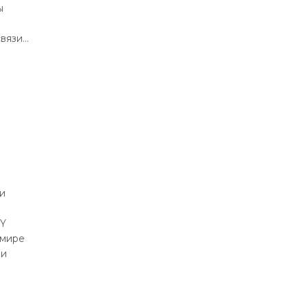
ы
связи…
и
EY
 мире
 и