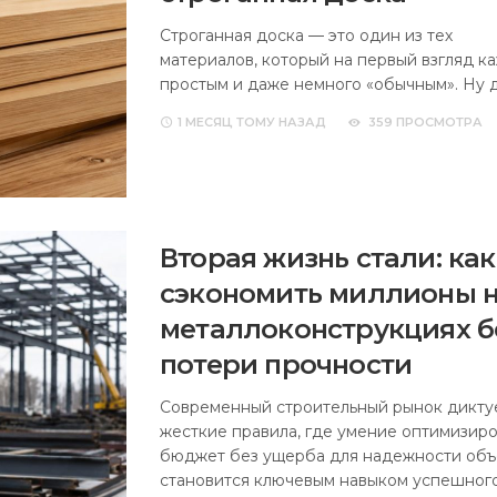
Строганная доска — это один из тех
материалов, который на первый взгляд к
простым и даже немного «обычным». Ну 
1 МЕСЯЦ
ТОМУ НАЗАД
359 ПРОСМОТРА
Вторая жизнь стали: как
сэкономить миллионы 
металлоконструкциях б
потери прочности
Современный строительный рынок дикту
жесткие правила, где умение оптимизиро
бюджет без ущерба для надежности объ
становится ключевым навыком успешног