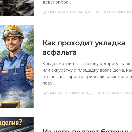
девелопера…
3 МЕСЯЦА
ТОМУ НАЗАД
803 ПРОСМОТРА
Как проходит укладка
асфальта
Когда смотришь на готовую дорогу, парк
или аккуратную площадку возле дома, ка
что асфальт просто привезли, раскатали 
пару…
5 МЕСЯЦЕВ
ТОМУ НАЗАД
877 ПРОСМОТР
Из чего делают бетонны