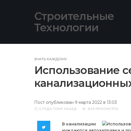
Skip
to
Строительные
content
Технологии
ЗНАТЬ КАЖДОМУ
Использование се
канализационных
Пост опубликован 9 марта 2022 в 13:03
4 ГОДА
ТОМУ НАЗАД
929 ПРОСМОТРА
В канализации
Twitter
нуждаются автозаправка и пр