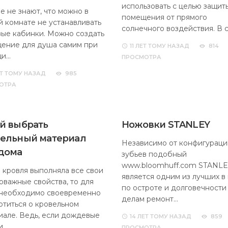
использовать с целью защит
е не знают, что можно в
помещения от прямого
й комнате не устанавливать
солнечного воздействия. В 
ые кабинки. Можно создать
ение для душа самим при
11 ЛЕТ
ТОМУ НАЗАД
814
щи…
ПРОСМОТРА
Т
ТОМУ НАЗАД
985
ОТРА
й выбрать
Ножовки STANLEY
ельный материал
Независимо от конфигураци
дома
зубьев подобный
www.bloomhuff.com STANL
 кровля выполняла все свои
является одним из лучших в
оважные свойства, то для
по остроте и долговечности
 необходимо своевременно
делам ремонт…
отиться о кровельном
иале. Ведь, если дождевые
14 ЛЕТ
ТОМУ НАЗАД
859
и…
ПРОСМОТРА