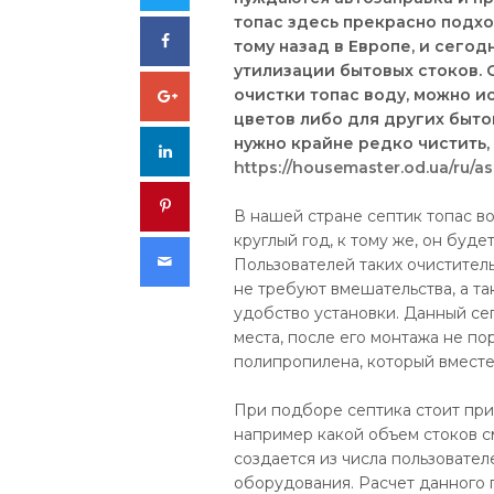
топас здесь прекрасно подхо
Facebook
тому назад в Европе, и сего
утилизации бытовых стоков.
Google+
очистки топас воду, можно ис
цветов либо для других быто
нужно крайне редко чистить,
LinkedIn
https://housemaster.od.ua/ru/as
Pinterest
В нашей стране септик топас в
круглый год, к тому же, он буде
Email
Пользователей таких очиститель
не требуют вмешательства, а т
удобство установки. Данный сеп
места, после его монтажа не п
полипропилена, который вместе
При подборе септика стоит пр
например какой объем стоков см
создается из числа пользовател
оборудования. Расчет данного 