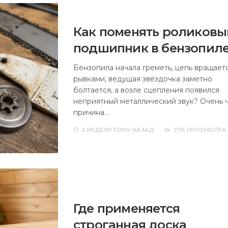
Как поменять роликовы
подшипник в бензопил
Бензопила начала греметь, цепь вращает
рывками, ведущая звёздочка заметно
болтается, а возле сцепления появился
неприятный металлический звук? Очень 
причина…
2 НЕДЕЛИ
ТОМУ НАЗАД
276 ПРОСМОТРА
Где применяется
строганная доска