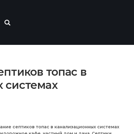
птиков топас в
 системах
идорожное кафе, частный дом и дача. Септики