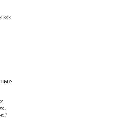
к как
ьные
ся
ла,
ной