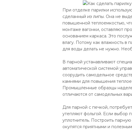
При отделке парилки использую
сделанный из липы. Она не выде
повышенной теплоемкостью, чт
монтаже вагонки, оставляют пр
основанием каркаса. Это посл
влагу. Потому как влажность в 
для воды делать не нужно. Нео
В парной устанавливают специа
автоматической системой управ
соорудить самодельное средств
камнями для повышения теплоемк
Промышленные образцы наделен
отличаются от самодельных вар
Для парной с печкой, потребуе
утепляют фольгой. Если выбор 
уплотнитель. Построить парную 
окупятся приятными и полезны