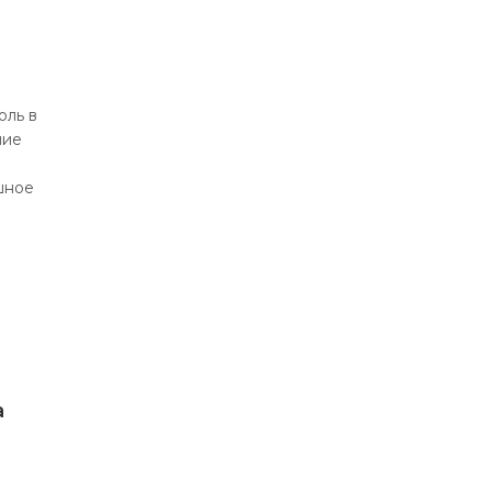
оль в
ние
шное
а