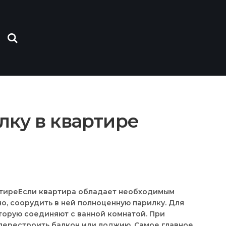
лку в квартире
Если квартира обладает необходимым
о, соорудить в ней полноценную парилку. Для
торую соединяют с ванной комнатой. При
перестроить балкон или лоджию. Самое главное,