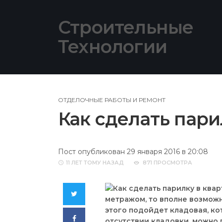
Skip
to
Строительные
content
Технологии
ОТДЕЛОЧНЫЕ РАБОТЫ И РЕМОНТ
Как сделать пари
Пост опубликован 29 января 2016 в 20:08
11 ЛЕТ
ТОМУ НАЗАД
871 ПРОСМОТРА
Twitter
метражом, то вполне возможн
этого подойдет кладовая, ко
Facebook
отсутствии кладовки, можно 