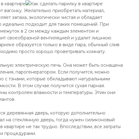
т вагонку. Желательно приобретать материал,
ляет запаха, экологически чистая и обладает
о идеально подходит для таких помещений. При
омежуток в 2 см между каждым элементом и
ужит своеобразной вентиляцией и удалит лишнюю
парилке образуется только в виде пара, обычный слив
бходимо просто хорошо проветривать комнату.
льную электрическую печь. Она может быть оснащена
ления, парогенератором. Если получится, можно
о с тэнами, которые обкладывают натуральными
ости. В этом случае получится сухая парная.
ы контролем влажности и температуры. Этим они
иантов.
тся деревянная дверь, которую дополнительно
пал на стеклянную дверь, тогда нужен силиконовый
в квартире не так трудно. Впоследствии, все затраты
ми процедурами.