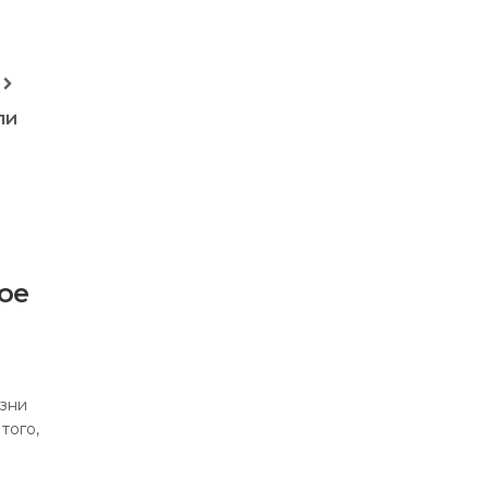
ли
ое
изни
того,