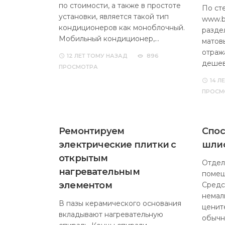
по стоимости, а также в простоте
По ст
установки, является такой тип
www.b
кондиционеров как моноблочный.
разде
Мобильный кондиционер,…
матовы
отраж
12 ЛЕТ
ТОМУ НАЗАД
896
дешев
ПРОСМОТРА
14 Л
ПРОСМ
Ремонтируем
Спос
электрические плитки с
шли
открытым
Отдел
нагревательным
помещ
элементом
Средс
немал
В пазы керамического основания
ценит
вкладывают нагревательную
обычн