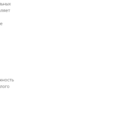
льных
вляет
ие
жность
лого