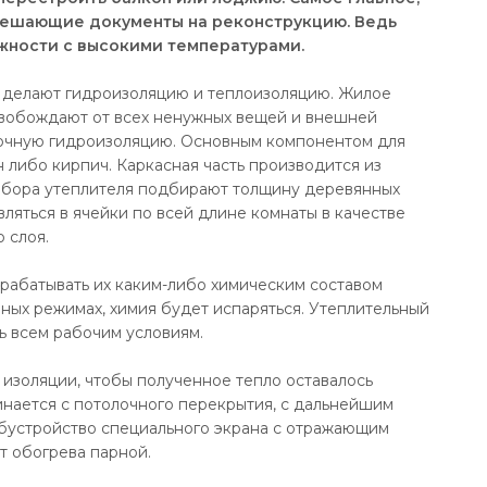
зрешающие документы на реконструкцию. Ведь
ажности с высокими температурами.
ж делают гидроизоляцию и теплоизоляцию. Жилое
вобождают от всех ненужных вещей и внешней
ночную гидроизоляцию. Основным компонентом для
 либо кирпич. Каркасная часть производится из
выбора утеплителя подбирают толщину деревянных
вляться в ячейки по всей длине комнаты в качестве
 слоя.
рабатывать их каким-либо химическим составом
рных режимах, химия будет испаряться. Утеплительный
ь всем рабочим условиям.
изоляции, чтобы полученное тепло оставалось
инается с потолочного перекрытия, с дальнейшим
бустройство специального экрана с отражающим
т обогрева парной.