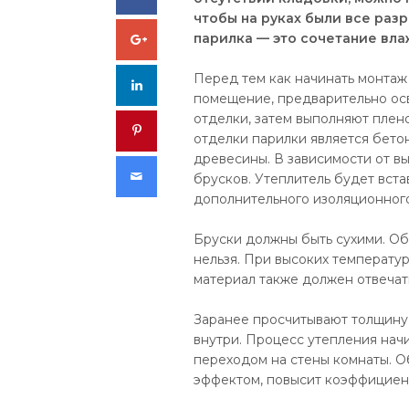
чтобы на руках были все ра
Google+
парилка — это сочетание вл
Перед тем как начинать монта
LinkedIn
помещение, предварительно ос
отделки, затем выполняют пле
Pinterest
отделки парилки является бетон
древесины. В зависимости от 
Email
брусков. Утеплитель будет вста
дополнительного изоляционного
Бруски должны быть сухими. Об
нельзя. При высоких температу
материал также должен отвечат
Заранее просчитывают толщину 
внутри. Процесс утепления нач
переходом на стены комнаты. О
эффектом, повысит коэффициен