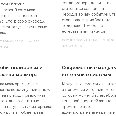
кондиционера для многих
епени блеска
становится совершенно
loomhuff.com можно
неординарным событием, та
лить на глянцевые и
стоит такое приобретение
е. Это, в свою очередь,
недешево. Тем более
ается на цене: глянцевые —
естественным кажется…
ле,…
12 ЛЕТ
ТОМУ НАЗАД
1036
ЕТ
ТОМУ НАЗАД
850
ПРОСМОТРА
ОТРА
обы полировки и
Современные модул
фовки мрамора
котельные системы
ка мрамором делает
Модульные системы являют
ение воистину шикарным.
автономным источником теп
тва приходится вложить
который может бесперебой
ые, однако истинные
тепловой энергией жилые,
ели натуральных материалов
промышленные,
о идут на любые траты…
административные здания и