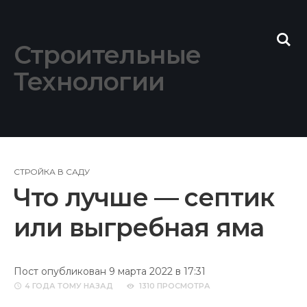
Skip
to
content
Строительные
Технологии
СТРОЙКА В САДУ
Что лучше — септик
или выгребная яма
Пост опубликован 9 марта 2022 в 17:31
4 ГОДА
ТОМУ НАЗАД
1310 ПРОСМОТРА